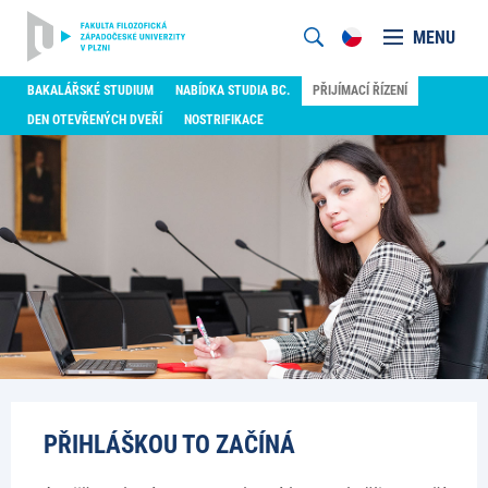
MENU
BAKALÁŘSKÉ STUDIUM
NABÍDKA STUDIA BC.
PŘIJÍMACÍ ŘÍZENÍ
DEN OTEVŘENÝCH DVEŘÍ
NOSTRIFIKACE
PŘIHLÁŠKOU TO ZAČÍNÁ