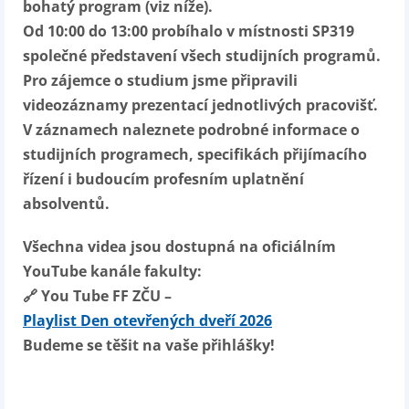
bohatý program (viz níže).
Od 10:00 do 13:00 probíhalo v místnosti SP319
společné představení všech studijních programů.
Pro zájemce o studium jsme připravili
videozáznamy prezentací jednotlivých pracovišť.
V záznamech naleznete podrobné informace o
studijních programech, specifikách přijímacího
řízení i budoucím profesním uplatnění
absolventů.
Všechna videa jsou dostupná na oficiálním
YouTube kanále fakulty:
🔗 You Tube FF ZČU –
Playlist Den otevřených dveří 2026
Budeme se těšit na vaše přihlášky!