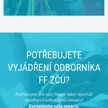
POTŘEBUJETE
VYJÁDŘENÍ ODBORNÍKA
FF ZČU?
Potřebujete pro svůj článek nebo reportáž
vyjádření k odbornému tématu?
Kontaktujte naše experty
.