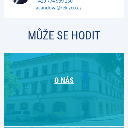
+420 774 939 250
acandova@rek.zcu.cz
MŮŽE SE HODIT
O NÁS