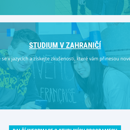
STUDIUM V ZAHRANIČÍ
 se v jazycích a získejte zkušenosti, které vám přinesou nov