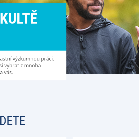
AKULTĚ
lastní výzkumnou práci,
 si vybrat z mnoha
a vás.
JDETE