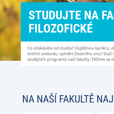
STUDUJTE NA F
FILOZOFICKÉ
Co očekáváte od studia? Úspěšnou kariéru, v
vnitřní svobodu, splnění životního snu? Stačí
studijních programů naší fakulty. Těšíme se n
NA NAŠÍ FAKULTĚ NA