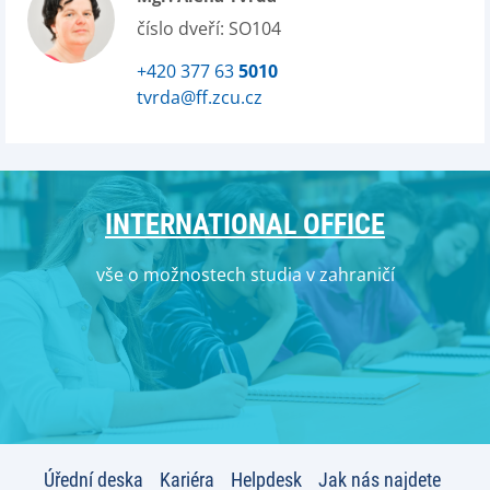
číslo dveří: SO104
+420 377 63
5010
tvrda@ff.zcu.cz
INTERNATIONAL OFFICE
vše o možnostech studia v zahraničí
Úřední deska
Kariéra
Helpdesk
Jak nás najdete