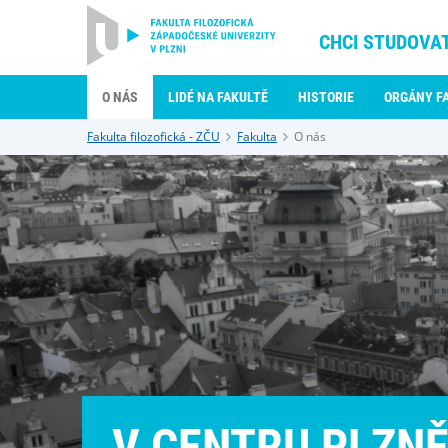
CHCI STUDOVA
O NÁS
LIDÉ NA FAKULTĚ
HISTORIE
ORGÁNY F
Fakulta filozofická - ZČU
Fakulta
O nás
V CENTRU PLZN