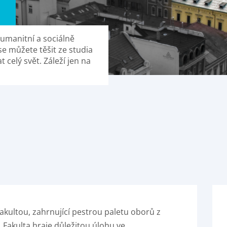
 humanitní a sociálně
e můžete těšit ze studia
celý svět. Záleží jen na
 fakultou, zahrnující pestrou paletu oborů z
 Fakulta hraje důležitou úlohu ve