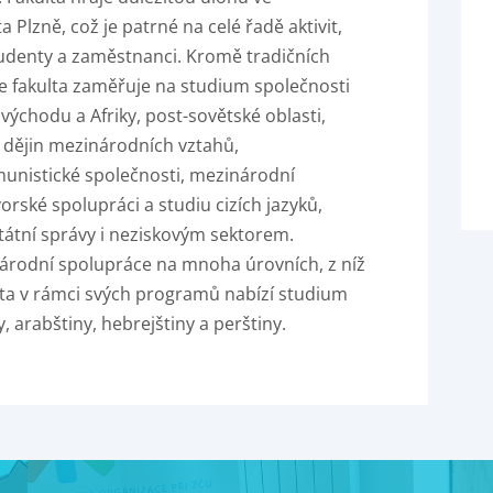
lzně, což je patrné na celé řadě aktivit,
udenty a zaměstnanci. Kromě tradičních
e se fakulta zaměřuje na studium společnosti
ýchodu a Afriky, post-sovětské oblasti,
y, dějin mezinárodních vztahů,
unistické společnosti, mezinárodní
rské spolupráci a studiu cizích jazyků,
 státní správy i neziskovým sektorem.
inárodní spolupráce na mnoha úrovních, z níž
ulta v rámci svých programů nabízí studium
, arabštiny, hebrejštiny a perštiny.