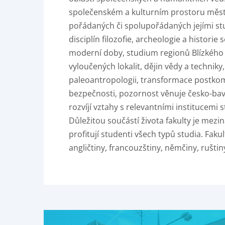
společenském a kulturním prostoru města P
pořádaných či spolupořádaných jejími st
disciplín filozofie, archeologie a histori
moderní doby, studium regionů Blízkého v
vyloučených lokalit, dějin vědy a technik
paleoantropologii, transformace postkom
bezpečnosti, pozornost věnuje česko-bavo
rozvíjí vztahy s relevantními institucemi
Důležitou součástí života fakulty je mez
profitují studenti všech typů studia. Fak
angličtiny, francouzštiny, němčiny, ruštiny