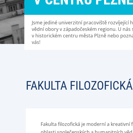
Jsme jediné univerzitní pracoviště rozvíjející
vědní obory v západočeském regionu. U nás s
v historickém centru města Plzně nebo poznat 
vás!
FAKULTA FILOZOFICKÁ
Fakulta filozofická je moderní a kreativní
oblasti společenských a humanitních věd.