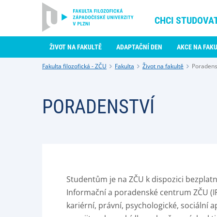
CHCI STUDOVA
ŽIVOT NA FAKULTĚ
ADAPTAČNÍ DEN
AKCE NA FAK
Fakulta filozofická - ZČU
Fakulta
Život na fakultě
Poradens
PORADENSTVÍ
Studentům je na ZČU k dispozici bezplat
Informační a poradenské centrum ZČU (IPC)
kariérní, právní, psychologické, sociáln