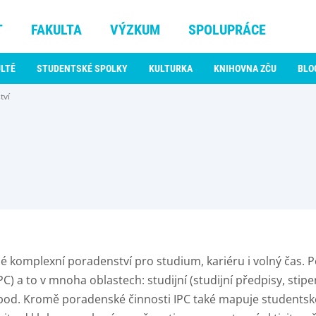
T
FAKULTA
VÝZKUM
SPOLUPRÁCE
ULTĚ
STUDENTSKÉ SPOLKY
KULTURKA
KNIHOVNA ZČU
BLO
tví
né komplexní poradenství pro studium, kariéru i volný čas.
 a to v mnoha oblastech: studijní (studijní předpisy, stipe
í apod. Kromě poradenské činnosti IPC také mapuje studentsk