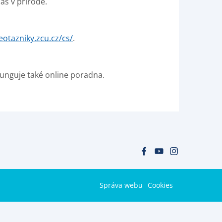
čas v přírodě.
eotazniky.zcu.cz/cs/
.
 Funguje také online poradna.
Správa webu
Cookies