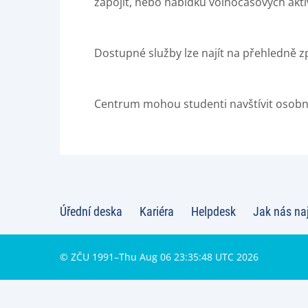
zapojit, nebo nabídku volnočasových aktiv
Dostupné služby lze najít na přehledně 
Centrum mohou studenti navštívit osobně 
Úřední deska
Kariéra
Helpdesk
Jak nás na
© ZČU 1991–Thu Aug 06 23:35:48 UTC 2026