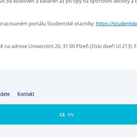
it od kluboven a kaváren až po tipy na sportovní aktivity a 
zpracovaném portálu Studentské otazníky:
https://studentsk
na adrese Univerzitní 20, 31 00 Plzeň (číslo dveří UI 213).
jdete
Kontakt
CS
EN