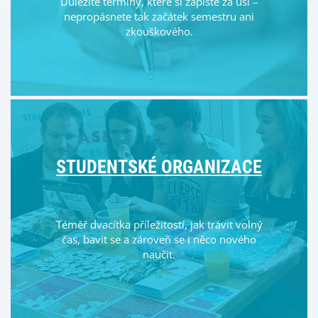
Důležité termíny, které si zapište za uši –
nepropásnete tak začátek semestru ani
zkouškového.
STUDENTSKÉ ORGANIZACE
Téměř dvacítka příležitostí, jak trávit volný
čas, bavit se a zároveň se i něco nového
naučit.