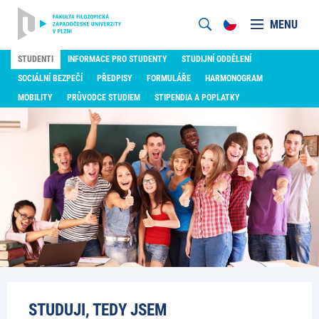
MENU
STUDENTI
INFORMACE PRO STUDENTY
STUDIJNÍ ODDĚLENÍ
SOCIÁLNÍ BEZPEČÍ
PŘEDPISY
FORMULÁŘE
HARMONOGRAM
MOBILITY
PRŮVODCE STUDIEM
STIPENDIA A POPLATKY
STUDUJI, TEDY JSEM