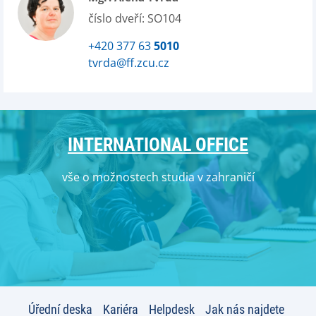
číslo dveří: SO104
+420 377 63
5010
tvrda@ff.zcu.cz
INTERNATIONAL OFFICE
vše o možnostech studia v zahraničí
Úřední deska
Kariéra
Helpdesk
Jak nás najdete