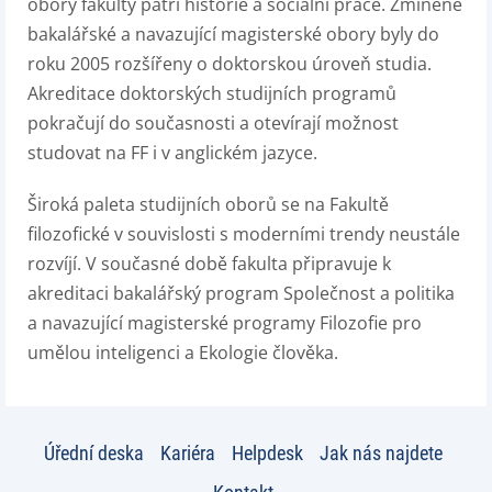
obory fakulty patří historie a sociální práce. Zmíněné
bakalářské a navazující magisterské obory byly do
roku 2005 rozšířeny o doktorskou úroveň studia.
Akreditace doktorských studijních programů
pokračují do současnosti a otevírají možnost
studovat na FF i v anglickém jazyce.
Široká paleta studijních oborů se na Fakultě
filozofické v souvislosti s moderními trendy neustále
rozvíjí. V současné době fakulta připravuje k
akreditaci bakalářský program Společnost a politika
a navazující magisterské programy Filozofie pro
umělou inteligenci a Ekologie člověka.
Úřední deska
Kariéra
Helpdesk
Jak nás najdete