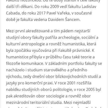
Fakultu filozofickou. Od té doby stanuli v čele fakulty
další tři děkani. Do roku 2009 vedl fakultu Ladislav
Cabada, do roku 2017 Pavel Vařeka, v současné
době je fakulta vedena Davidem Šancem.
Mezi první akreditované a tím pádem nejstarší
studijní obory fakulty patřila archeologie, sociální a
kulturní antropologie a rovněž humanistika, která
byla zpočátku vyučována při Fakultě právnické. K
humanistice přibyla v průběhu času také teorie a
filozofie komunikace. V základním portfoliu fakulty se
nacházelo i studium starověkého a předního
východu, tedy dnešní obor blízkovýchodních studií a
jazyky pro komerční praxi. V roce 2001 rozšířila
nabídku studijních oborů politologie, v roce 2005 byl
pak akreditován obor sociologie a rovněž obor
mezinárodní teritoriální studia. Mezi nejmladší