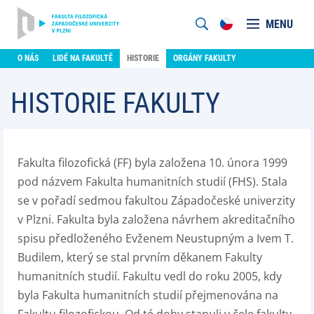
MENU
O NÁS
LIDÉ NA FAKULTĚ
HISTORIE
ORGÁNY FAKULTY
HISTORIE FAKULTY
Fakulta filozofická (FF) byla založena 10. února 1999
pod názvem Fakulta humanitních studií (FHS). Stala
se v pořadí sedmou fakultou Západočeské univerzity
v Plzni. Fakulta byla založena návrhem akreditačního
spisu předloženého Evženem Neustupným a Ivem T.
Budilem, který se stal prvním děkanem Fakulty
humanitních studií. Fakultu vedl do roku 2005, kdy
byla Fakulta humanitních studií přejmenována na