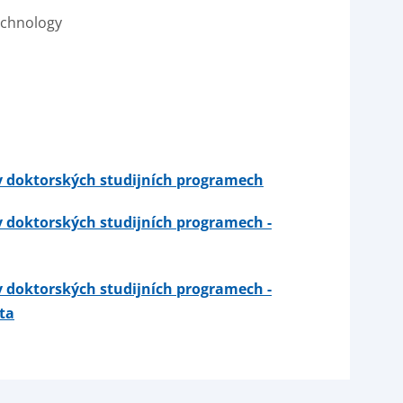
echnology
v doktorských studijních programech
v doktorských studijních programech -
v doktorských studijních programech -
nta