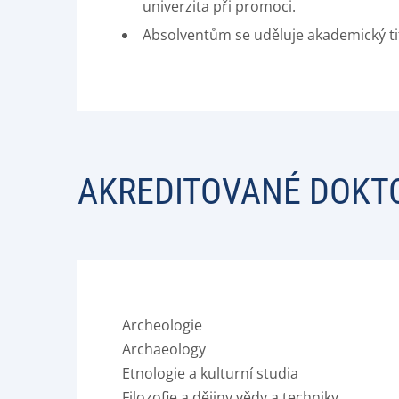
univerzita při promoci.
Absolventům se uděluje akademický tit
AKREDITOVANÉ DOKT
Archeologie
Archaeology
Etnologie a kulturní studia
Filozofie a dějiny vědy a techniky