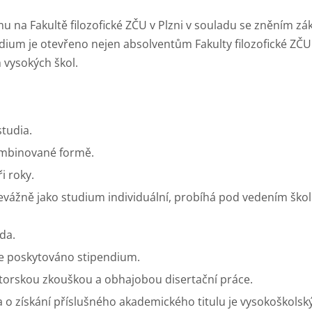
na Fakultě filozofické ZČU v Plzni v souladu se zněním zák
tudium je otevřeno nejen absolventům Fakulty filozofické ZČU
h vysokých škol.
tudia.
ombinované formě.
i roky.
vážně jako studium individuální, probíhá pod vedením ško
da.
je poskytováno stipendium.
torskou zkouškou a obhajobou disertační práce.
o získání příslušného akademického titulu je vysokoškolský