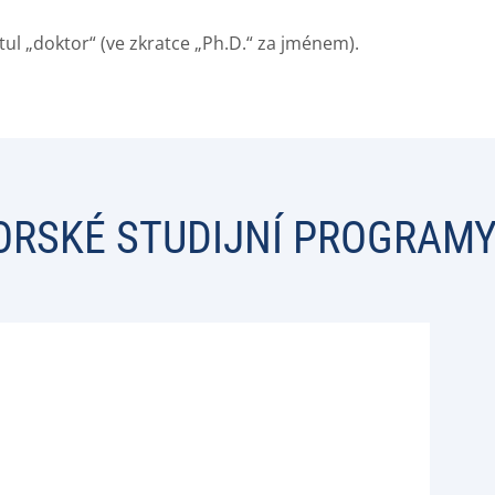
ul „doktor“ (ve zkratce „Ph.D.“ za jménem).
ORSKÉ STUDIJNÍ PROGRAM