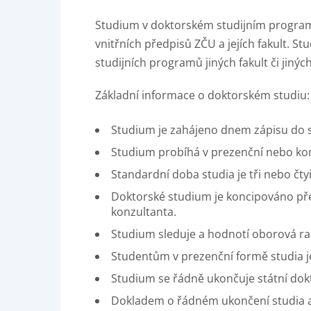
Studium v doktorském studijním programu 
vnitřních předpisů ZČU a jejích fakult. S
studijních programů jiných fakult či jinýc
Základní informace o doktorském studiu:
Studium je zahájeno dnem zápisu do s
Studium probíhá v prezenční nebo k
Standardní doba studia je tři nebo čtyř
Doktorské studium je koncipováno pře
konzultanta.
Studium sleduje a hodnotí oborová ra
Studentům v prezenční formě studia 
Studium se řádně ukončuje státní dok
Dokladem o řádném ukončení studia a 