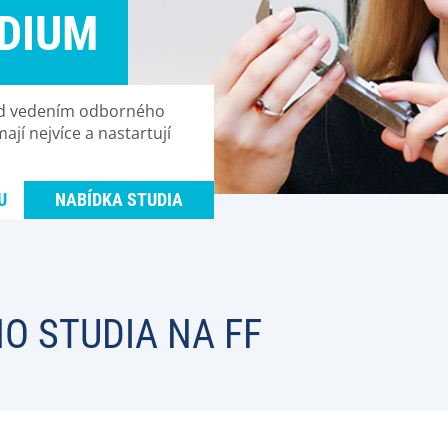
DIUM
 pod vedením odborného
ají nejvíce a nastartují
U
NABÍDKA STUDIA
O STUDIA NA FF