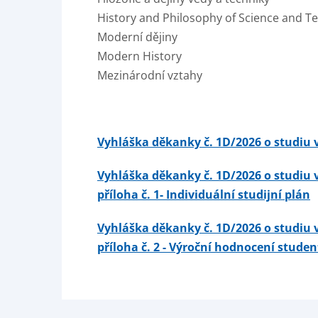
History and Philosophy of Science and T
Moderní dějiny
Modern History
Mezinárodní vztahy
Vyhláška děkanky č. 1D/2026 o studiu 
Vyhláška děkanky č. 1D/2026 o studiu 
příloha č. 1- Individuální studijní plán
Vyhláška děkanky č. 1D/2026 o studiu 
příloha č. 2 - Výroční hodnocení stude