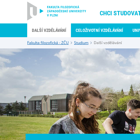
CHCI STUDOVA
DALŠÍ VZDĚLÁVÁNÍ
CELOŽIVOTNÍ VZDĚLÁVÁNÍ
UNI
Fakulta filozofická - ZČU
Studium
Další vzdělávání