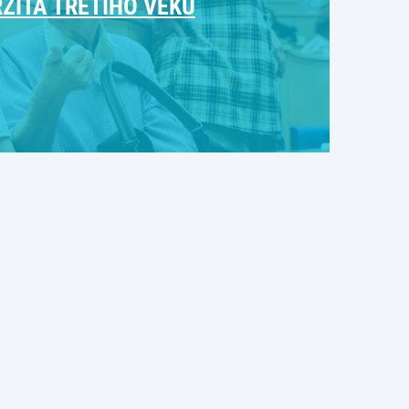
ZITA TŘETÍHO VĚKU