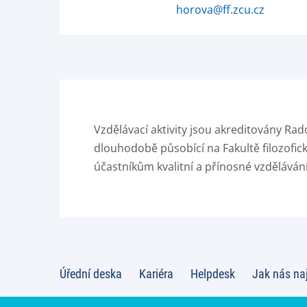
horova@ff.zcu.cz
Vzdělávací aktivity jsou akreditovány Rad
dlouhodobě působící na Fakultě filozofick
účastníkům kvalitní a přínosné vzdělávání
Úřední deska
Kariéra
Helpdesk
Jak nás na