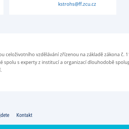
kstrohs@ff.zcu.cz
ou celoživotního vzdělávání zřízenou na základě zákona č. 11
é spolu s experty z institucí a organizací dlouhodobě spolup
.
jdete
Kontakt