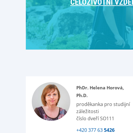
CELOŽIVOTNÍ VZDĚ
PhDr. Helena Horová,
Ph.D.
proděkanka pro studijní
záležitosti
číslo dveří SO111
+420 377 63
5426