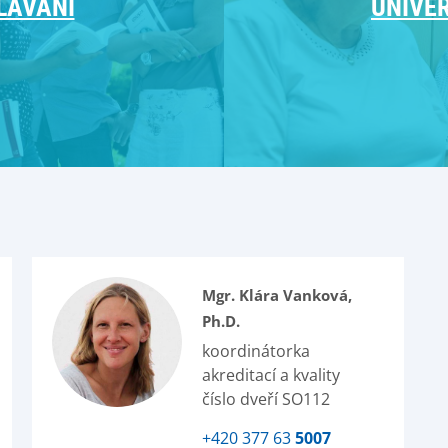
LÁVÁNÍ
UNIVER
Mgr. Klára Vanková,
Ph.D.
koordinátorka
akreditací a kvality
číslo dveří SO112
+420 377 63
5007