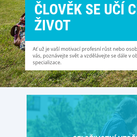
ČLOVĚK SE UČÍ C
ŽIVOT
Ať už je vaší motivací profesní růst nebo osob
vás, poznávejte svět a vzdělávejte se dále v o
specializace.