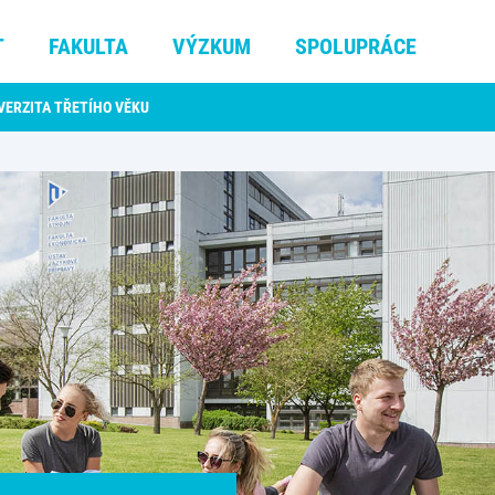
T
FAKULTA
VÝZKUM
SPOLUPRÁCE
VERZITA TŘETÍHO VĚKU