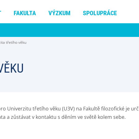
T
FAKULTA
VÝZKUM
SPOLUPRÁCE
ita třetího věku
VĚKU
o Univerzitu třetího věku (U3V) na Fakultě filozofické je ur
ata a zůstávat v kontaktu s děním ve světě kolem sebe.