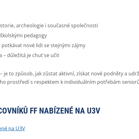
historie, archeologie i současné společnosti
oškolskými pedagogy
 potkávat nové lidi se stejnými zájmy
– důležitá je chuť se učit
e to způsob, jak zůstat aktivní, získat nové podněty a udrž
ího prostředí s respektem k individuálním potřebám seniorů
OVNÍKŮ FF NABÍZENÉ NA U3V
ené na U3V