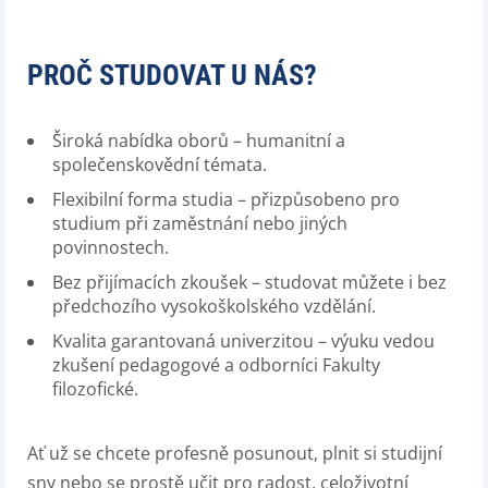
PROČ STUDOVAT U NÁS?
Široká nabídka oborů – humanitní a
společenskovědní témata.
Flexibilní forma studia – přizpůsobeno pro
studium při zaměstnání nebo jiných
povinnostech.
Bez přijímacích zkoušek – studovat můžete i bez
předchozího vysokoškolského vzdělání.
Kvalita garantovaná univerzitou – výuku vedou
zkušení pedagogové a odborníci Fakulty
filozofické.
Ať už se chcete profesně posunout, plnit si studijní
sny nebo se prostě učit pro radost, celoživotní