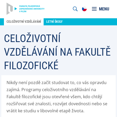
MENU
CELOŽIVOTNÍ VZDĚLÁVÁNÍ
LETNÍ ŠKOLY
CELOŽIVOTNÍ
VZDĚLÁVÁNÍ NA FAKULTĚ
FILOZOFICKÉ
Nikdy není pozdě začít studovat to, co vás opravdu
zajímá. Programy celoživotního vzdělávání na
Fakultě filozofické jsou otevřené všem, kdo chtějí
rozšiřovat své znalosti, rozvíjet dovednosti nebo se
vrátit ke studiu v libovolné etapě života.