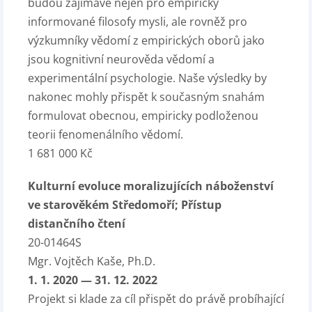
budou zajímavé nejen pro empiricky
informované filosofy mysli, ale rovněž pro
výzkumníky vědomí z empirických oborů jako
jsou kognitivní neurověda vědomí a
experimentální psychologie. Naše výsledky by
nakonec mohly přispět k současným snahám
formulovat obecnou, empiricky podloženou
teorii fenomenálního vědomí.
1 681 000 Kč
Kulturní evoluce moralizujících náboženství
ve starověkém Středomoří; Přístup
distančního čtení
20-01464S
Mgr. Vojtěch Kaše, Ph.D.
1. 1. 2020 — 31. 12. 2022
Projekt si klade za cíl přispět do právě probíhající