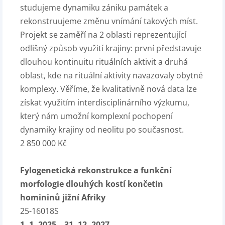
studujeme dynamiku zániku památek a
rekonstruujeme změnu vnímání takových míst.
Projekt se zaměří na 2 oblasti reprezentující
odlišný způsob využití krajiny: první představuje
dlouhou kontinuitu rituálních aktivit a druhá
oblast, kde na rituální aktivity navazovaly obytné
komplexy. Věříme, že kvalitativně nová data lze
získat využitím interdisciplinárního výzkumu,
který nám umožní komplexní pochopení
dynamiky krajiny od neolitu po současnost.
2 850 000 Kč
Fylogenetická rekonstrukce a funkční
morfologie dlouhých kostí končetin
homininů jižní Afriky
25-16018S
1. 1. 2025 – 31. 12. 2027