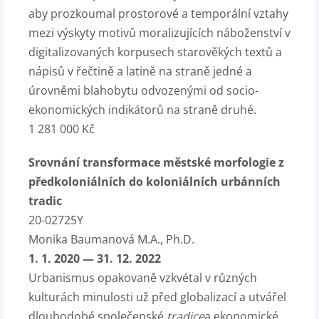
aby prozkoumal prostorové a temporální vztahy
mezi výskyty motivů moralizujících náboženství v
digitalizovaných korpusech starověkých textů a
nápisů v řečtině a latině na straně jedné a
úrovněmi blahobytu odvozenými od socio-
ekonomických indikátorů na straně druhé.
1 281 000 Kč
Srovnání transformace městské morfologie z
předkoloniálních do koloniálních urbánních
tradic
20-02725Y
Monika Baumanová M.A., Ph.D.
1. 1. 2020 — 31. 12. 2022
Urbanismus opakovaně vzkvétal v různých
kulturách minulosti už před globalizací a utvářel
dlouhodobé společenské
tradice
a ekonomické