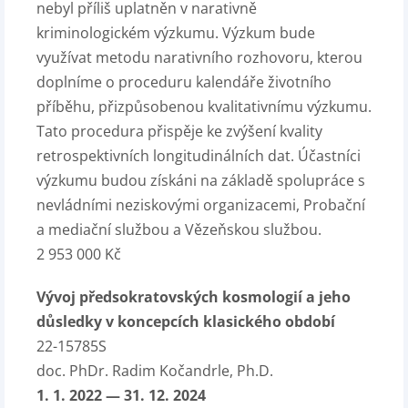
nebyl příliš uplatněn v narativně
kriminologickém výzkumu. Výzkum bude
využívat metodu narativního rozhovoru, kterou
doplníme o proceduru kalendáře životního
příběhu, přizpůsobenou kvalitativnímu výzkumu.
Tato procedura přispěje ke zvýšení kvality
retrospektivních longitudinálních dat. Účastníci
výzkumu budou získáni na základě spolupráce s
nevládními neziskovými organizacemi, Probační
a mediační službou a Vězeňskou službou.
2 953 000 Kč
Vývoj předsokratovských kosmologií a jeho
důsledky v koncepcích klasického období
22-15785S
doc. PhDr. Radim Kočandrle, Ph.D.
1. 1. 2022 — 31. 12. 2024