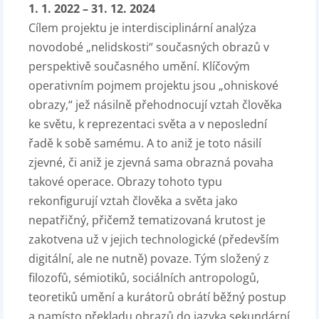
1. 1. 2022 – 31. 12. 2024
Cílem projektu je interdisciplinární analýza
novodobé „nelidskosti“ současných obrazů v
perspektivě současného umění. Klíčovým
operativním pojmem projektu jsou „ohniskové
obrazy,“ jež násilně přehodnocují vztah člověka
ke světu, k reprezentaci světa a v neposlední
řadě k sobě samému. A to aniž je toto násilí
zjevné, či aniž je zjevná sama obrazná povaha
takové operace. Obrazy tohoto typu
rekonfigurují vztah člověka a světa jako
nepatřičný, přičemž tematizovaná krutost je
zakotvena už v jejich technologické (především
digitální, ale ne nutně) povaze. Tým složený z
filozofů, sémiotiků, sociálních antropologů,
teoretiků umění a kurátorů obrátí běžný postup
a namísto překladu obrazů do jazyka sekundární