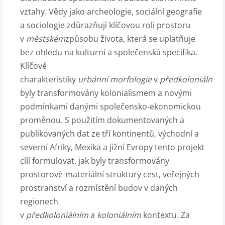
vztahy. Vědy jako archeologie, sociální geografie
a sociologie zdůrazňují klíčovou roli prostoru
v
městském
způsobu života, která se uplatňuje
bez ohledu na kulturní a společenská specifika.
Klíčové
charakteristiky
urbánní
morfologie
v
předkoloniálních
byly transformovány kolonialismem a novými
podmínkami danými společensko-ekonomickou
proměnou. S použitím dokumentovaných a
publikovaných dat ze tří kontinentů, východní a
severní Afriky, Mexika a jižní Evropy tento projekt
cílí formulovat, jak byly transformovány
prostorově-materiální struktury cest, veřejných
prostranství a rozmístění budov v daných
regionech
v
předkoloniálním
a
koloniálním
kontextu. Za