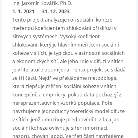
Ing. Jaromír Kovářík, Ph.D.
1. 1. 2021 — 31. 12. 2023
Tento projekt analyzuje roli sociální koheze
meřenou koeficientem shlukování při difuzi v
síťových systémech. Vysoký koeficient
shlukování, který je hlavním meřítkem sociální
koheze v sítích, je typickou vlastnostní sociálních
a ekonomických sítí, ale jeho role v difuzi v sítích
je v literatuře opomíjena. Tento projekt se skládá
ze tří částí. Nejdříve překládáme metodologii,
která zlepšuje měření sociální koheze v sítích
koncepčně a empiricky, pokud data pocházejí z
nereprezentativních vzorků populace. Poté
navrhujeme jednoduchý toeretický model difuze
v sítích, jenž umožňuje předpovědět, zda a jak
sociální koheze ovlivňuje šíření informací,
názorů, chování apod. Ve třetí části navrhujeme