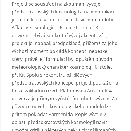
Projekt se soustředí na zkoumání vývoje
předsokratovských kosmologií a na identifikaci
jeho důsledků v koncepcích klasického období.
Ačkoli v kosmologiích 6. a 5. století př. Kr.
obvykle nebývá konkrétní vývoj akcentován,
projekt jej naopak předpokládá, přičemž za jeho
výchozí moment pokládá koncepci nebeské
sféry: právě její formulací byl opuštěn původní
meteorologický charakter kosmologií 6. století
př. Kr. Spolu s rekonstrukcí klíčových
předsokratovských koncepcí projekt poukáže na
to, že základní rozvrh Platónova a Aristotelova
univerza je přímým vyústěním tohoto vývoje. Za
původce nového kosmologického modelu lze
přitom pokládat Parmenida. Popis vývoje v
oblasti předsokratovských kosmologií navíc
umožní kritiku některých nekriticky přijímaných