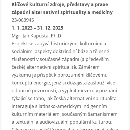
Klíčové kulturní zdroje, představy a praxe
západní alternativní spirituality a medicíny
23-06394S
1. 1. 2023 – 31. 12. 2025
Mgr. Jan Kapusta, Ph.D.
Projekt se zabývá historickými, kulturními a
sociálními aspekty doktrinální báze a tělesné
zkušenosti v současné západní (a především
české) alternativní spiritualitě. Záměrem
výzkumu je přispět k porozumění klíčovému
konceptu energie, jenž si dozajista zaslouží více
odborné pozornosti, a vyplnit mezeru v poznání
týkající se toho, jak česká alternativní spiritualita
interaguje s latinsko-americkým indigenním
kulturním materiálem, současným šamanismem
a textuální a audiovizuální populární kulturou.
Cílem je pak zvláště popsat a interpretovat, jak je