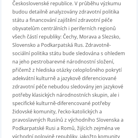
Československé republice. V průběhu výzkumu
budou detailně analyzovány zdravotní politika
státu a financování zajištění zdravotní péče
obyvatelům centrálních i periferních regionů
všech částí republiky: Čechy, Morava a Slezsko,
Slovensko a Podkarpatská Rus. Zdravotně-
sociální politika státu bude sledována s ohledem
na jeho pestrobarevné národnostní složení,
přičemž z hlediska otázky celoplošného pokrytí
adekvátní kulturně a jazykově diferenciované
zdravotní péče nebudou sledovány jen jazykové
potřeby klasických národnostních skupin, ale i
specifické kulturně-diferencované potřeby
židovské komunity, řecko-katolických a
pravoslavných Rusínů z východního Slovenska a
Podkarpatské Rusi a Romů, žijících zejména ve
východní polovině republiky, jakožto komunity