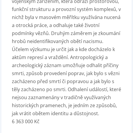
vojenským zařízením, která odráží prostorovou,
funkční strukturu a provozní systém komplexů, v
nichž byla v masovém měřítku využívána nucená
a otrocká práce, a odhaluje také životní
podmínky vězňů. Druhým záměrem je zkoumání
hrobů neidentifikovaných obětí nacismu.
Účelem výzkumu je určit jak a kde docházelo k
aktům represí a vraždění. Antropologický a
archeologický záznam umožňuje odhalit příčiny
smrti, způsob provedení poprav, jak bylo s vězni
zacházeno před smrtí či popravou a jak bylo s
těly zacházeno po smrti. Odhalení událostí, které
nejsou zaznamenány v tradičně využívaných
historických pramenech, je jedním ze způsobů,
jak vrátit obětem identitu a důstojnost.
6 363 000 Kč