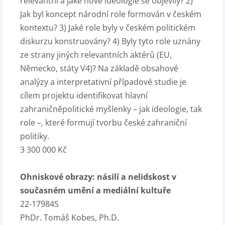
relevantní a jaké nové ideologie se objevily? 2)
Jak byl koncept národní role formován v českém
kontextu? 3) Jaké role byly v českém politickém
diskurzu konstruovány? 4) Byly tyto role uznány
ze strany jiných relevantních aktérů (EU,
Německo, státy V4)? Na základě obsahové
analýzy a interpretativní případové studie je
cílem projektu identifikovat hlavní
zahraničněpolitické myšlenky – jak ideologie, tak
role –, které formují tvorbu české zahraniční
politiky.
3 300 000 Kč
Ohniskové obrazy: násilí a nelidskost v
současném umění a mediální kultuře
22-17984S
PhDr. Tomáš Kobes, Ph.D.