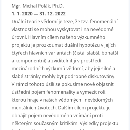
Mgr. Michal Polák, Ph.D.
1. 1. 2020 — 31. 12. 2022
Duální teorie vědomí je teze, že tzv. fenomenální
vlastnosti se mohou vyskytovat i na nevědomé
úrovni. Hlavním cílem našeho výzkumného
projektu je prozkoumat duální hypotézu v jejích
čtyřech hlavních variantách (čistá, slabší, bohatší
a komponentní) a zviditelnit ji v prostředí
mezinárodních výzkumů vědomí, aby její silné a
slabé stránky mohly být podrobně diskutovány.
V rámci tohoto úsilí se pokusíme nově objasnit
ústřední pojem fenomenality a vymezit roli,
kterou hraje v našich vědomých i nevědomých
mentálních životech. Dalším cílem projektu je
obhájit pojem nevědomého vnímání proti
některým současným kritikám. Výsledky projektu