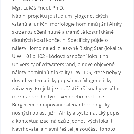
Mgr. Lukáš Friedl, Ph.D.
Náplní projektu je studium fylogenetických
vztahů a funkční morfologie homininů jižní Afriky
skrze rozložení hutné a trámčité kostní tkáně
dlouhých kostí končetin. Specificky půjde o
nálezy Homo naledi z jeskyně Rising Star (lokalita
U.W. 101 a 102 - kódové označení lokalit na
University of Witwatersrand) a nově objevené
nálezy homininů z lokality U.W. 105, které nebyly
dosud systematicky popsány a fylogeneticky
zařazeny. Projekt je součástí širší snahy velkého
mezinárodního týmu vedeného prof. Lee
Bergerem o mapování paleoantropologicky
nosných oblastí jižní Afriky a systematický popis
a kontextualizaci nálezů z jednotlivých lokalit.
Navrhovatel a hlavní řešitel je součástí tohoto