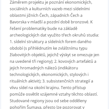
Záměrem projektu je poznání ekonomických,
sociálních a kulturních vazeb mezi sídelními
oblastmi jižních Čech, západních Čech a
Bavorska v mladší a pozdní době bronzové. K
řešení problematiky bude na základě
archeologických dat využito třech okruhů studia:
1. sídelní struktury a sídelních forem daného
období (s přihlédnutím ke zvláštnímu typu
žlabovitých objektů, jejichž výskyt se omezuje jen
na uvedené tři regiony); 2. kovových artefaktů a
jejich hromadných nálezů (indikátoru
technologických, ekonomických, stylových i
rituálních aktivit); 3. subsistenčních strategií a
vlivu sídel na okolní krajinu. Tento přístup
pomůže osvětlit vzájemné vztahy těchto oblastí.
Studované regiony jsou od sebe odděleny
pohořím Šumava, přesto lze pozorovat v