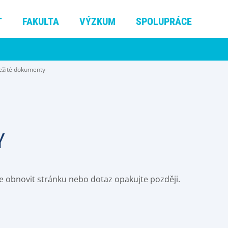
T
FAKULTA
VÝZKUM
SPOLUPRÁCE
ežité dokumenty
Y
e obnovit stránku nebo dotaz opakujte později.