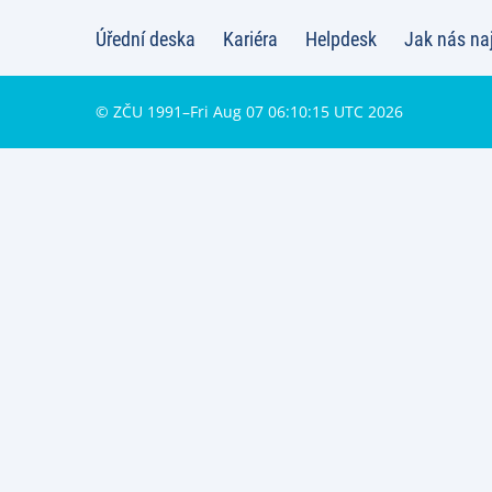
Úřední deska
Kariéra
Helpdesk
Jak nás na
© ZČU 1991–Fri Aug 07 06:10:15 UTC 2026