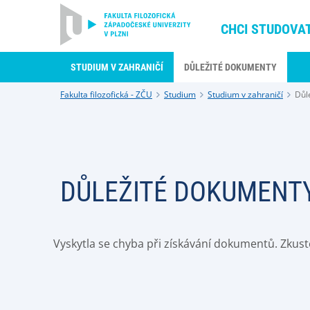
CHCI STUDOVA
STUDIUM V ZAHRANIČÍ
DŮLEŽITÉ DOKUMENTY
Fakulta filozofická - ZČU
Studium
Studium v zahraničí
Důl
DŮLEŽITÉ DOKUMENT
Vyskytla se chyba při získávání dokumentů. Zkust