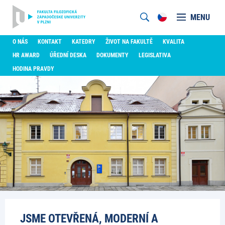
MENU
O NÁS
KONTAKT
KATEDRY
ŽIVOT NA FAKULTĚ
KVALITA
HR AWARD
ÚŘEDNÍ DESKA
DOKUMENTY
LEGISLATIVA
HODINA PRAVDY
JSME OTEVŘENÁ, MODERNÍ A