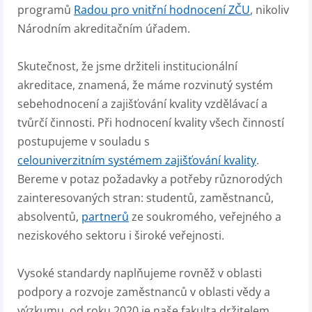
programů
Radou pro vnitřní hodnocení ZČU
, nikoliv
Národním akreditačním úřadem.
Skutečnost, že jsme držiteli institucionální
akreditace, znamená, že máme rozvinutý systém
sebehodnocení a zajišťování kvality vzdělávací a
tvůrčí činnosti. Při hodnocení kvality všech činností
postupujeme v souladu s
celouniverzitním systémem zajišťování kvality
.
Bereme v potaz požadavky a potřeby různorodých
zainteresovaných stran: studentů, zaměstnanců,
absolventů,
partnerů
ze soukromého, veřejného a
neziskového sektoru i široké veřejnosti.
Vysoké standardy naplňujeme rovněž v oblasti
podpory a rozvoje zaměstnanců v oblasti vědy a
výzkumu, od roku 2020 je naše fakulta držitelem