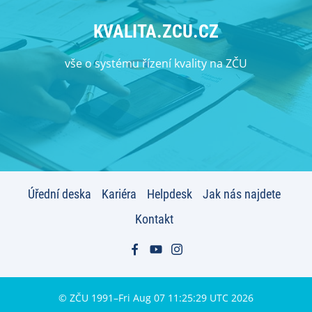
KVALITA.ZCU.CZ
vše o systému řízení kvality na ZČU
Úřední deska
Kariéra
Helpdesk
Jak nás najdete
Kontakt
© ZČU 1991–Fri Aug 07 11:25:29 UTC 2026