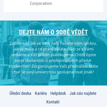
Corporation
DEJTE NÁM O SOBĚ VĚDĚT
Zajímá nás, jak se Vám daří! Pošlete nám zprávu,
jak se máte a co právě děláte. Rádi se s Vámi
setkáme a Váš příběh publikujeme. Chtěli byste
svoje zkušenosti či profesní úspěch předat
studentům? Zorganizujeme Vaši přednášku. Máte
chuť se svojí univerzitou spolupracovat jinak?
Úřední deska
Kariéra
Helpdesk
Jak nás najdete
Kontakt