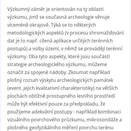
Výzkumný záměr je orientován na ty oblasti
výzkumu, jimž se současná archeologie věnuje
víceméně okrajově. Týká se to některých
metodologických aspektů (v procesu shromažďování
dat je to např. cílená aplikace určitých terénních
postupů) a volby území, v němž se provádějí terénní
výzkumy. Oba tyto aspekty, které jsou součástí
strategie archeologického výzkumu, můžeme
označit za spojené nádoby. Zkoumat například
plošný rozsah výskytu archeologických památek
(event. jejich kvalitativní charakteristiky) na větších
plochách obtížně prostupného lesního prostředí
může být efektivní pouze za předpokladu, že
použijeme adekvátní postupy - například kombinaci
vizuálního povrchového průzkumu, mikrosondáže a
plošného geofyzikálního měření povrchu terénu