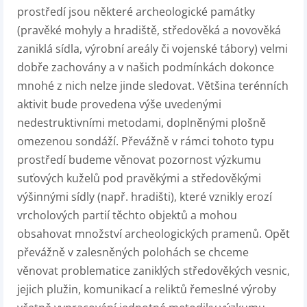
prostředí jsou některé archeologické památky
(pravěké mohyly a hradiště, středověká a novověká
zaniklá sídla, výrobní areály či vojenské tábory) velmi
dobře zachovány a v našich podmínkách dokonce
mnohé z nich nelze jinde sledovat. Většina terénních
aktivit bude provedena výše uvedenými
nedestruktivními metodami, doplněnými plošně
omezenou sondáží. Převážně v rámci tohoto typu
prostředí budeme věnovat pozornost výzkumu
suťových kuželů pod pravěkými a středověkými
výšinnými sídly (např. hradišti), které vznikly erozí
vrcholových partií těchto objektů a mohou
obsahovat množství archeologických pramenů. Opět
převážně v zalesněných polohách se chceme
věnovat problematice zaniklých středověkých vesnic,
jejich plužin, komunikací a reliktů řemeslné výroby