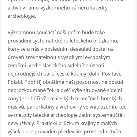
aktivit v rámci výzkumného záměru katedry
archeologie.
Významnou součástí naší práce bude také
provádění systematického leteckého průzkumu,
který se u nás v posledním desetiletí dostal na
úroveň srovnatelnou s vyspělými evropskými
zeměmi. Vedle klasického sídelního území
nejúrodnějších partií české kotliny (dolní Povltaví,
Polabí, Poohří) obrátíme naši pozornost na dosud
neprozkoumané "okrajové" výše situované sídelní
zóny (podhůří věnce českých hraničních horských
masívů, pahorkatiny a vrchoviny ve vnitrozemí), kde
se metody letecké archeologie zatím systematičtěji
nevyužívaly. Praktický průzkum krajiny z malých
výšek bude prováděn především prostřednictvím