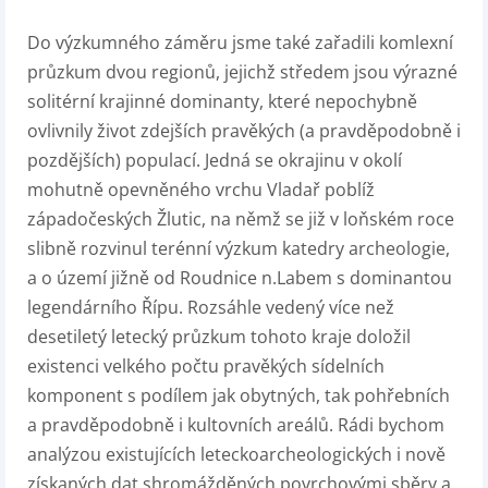
Do výzkumného záměru jsme také zařadili komlexní
průzkum dvou regionů, jejichž středem jsou výrazné
solitérní krajinné dominanty, které nepochybně
ovlivnily život zdejších pravěkých (a pravděpodobně i
pozdějších) populací. Jedná se okrajinu v okolí
mohutně opevněného vrchu Vladař poblíž
západočeských Žlutic, na němž se již v loňském roce
slibně rozvinul terénní výzkum katedry archeologie,
a o území jižně od Roudnice n.Labem s dominantou
legendárního Řípu. Rozsáhle vedený více než
desetiletý letecký průzkum tohoto kraje doložil
existenci velkého počtu pravěkých sídelních
komponent s podílem jak obytných, tak pohřebních
a pravděpodobně i kultovních areálů. Rádi bychom
analýzou existujících leteckoarcheologických i nově
získaných dat shromážděných povrchovými sběry a