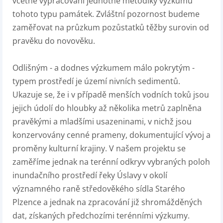
včetně vypracování jednotné metodiky výzkumu
tohoto typu památek. Zvláštní pozornost budeme
zaměřovat na průzkum pozůstatků těžby surovin od
pravěku do novověku.
Odlišným - a dodnes výzkumem málo pokrytým -
typem prostředí je území nivních sedimentů.
Ukazuje se, že i v případě menších vodních toků jsou
jejich údolí do hloubky až několika metrů zaplněna
pravěkými a mladšími usazeninami, v nichž jsou
konzervovány cenné prameny, dokumentující vývoj a
proměny kulturní krajiny. V našem projektu se
zaměříme jednak na terénní odkryv vybraných poloh
inundačního prostředí řeky Úslavy v okolí
významného raně středověkého sídla Starého
Plzence a jednak na zpracování již shromážděných
dat, získaných předchozími terénními výzkumy.