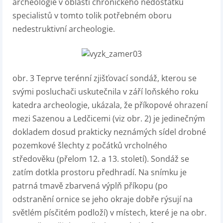
archeologie v oblasti chronického nedostatku
specialistů v tomto tolik potřebném oboru
nedestruktivní archeologie.
obr. 3
Teprve terénní zjišťovací sondáž, kterou se
svými posluchači uskutečnila v září loňského roku
katedra archeologie, ukázala, že příkopové ohrazení
mezi Sazenou a Ledčicemi (viz obr. 2) je jedinečným
dokladem dosud prakticky neznámých sídel drobné
pozemkové šlechty z počátků vrcholného
středověku (přelom 12. a 13. století). Sondáž se
zatím dotkla prostoru předhradí. Na snímku je
patrná tmavě zbarvená výplň příkopu (po
odstranění ornice se jeho okraje dobře rýsují na
světlém písčitém podloží) v místech, které je na obr.