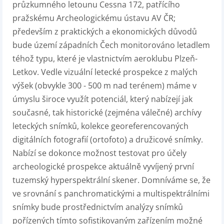
průzkumného letounu Cessna 172, patřícího
pražskému Archeologickému ústavu AV ČR;
především z praktických a ekonomických důvodů
bude území západních Čech monitorováno letadlem
téhož typu, které je vlastnictvím aeroklubu Plzeň-
Letkov. Vedle vizuální letecké prospekce z malých
výšek (obvykle 300 - 500 m nad terénem) máme v
úmyslu široce využít potenciál, který nabízejí jak
současné, tak historické (zejména válečné) archívy
leteckých snímků, kolekce georeferencovaných
digitálních fotografií (ortofoto) a družicové snímky.
Nabízí se dokonce možnost testovat pro účely
archeologické prospekce aktuálně vyvíjený první
tuzemský hyperspektrální skener. Domníváme se, že
ve srovnání s panchromatickými a multispektrálními
snímky bude prostřednictvím analýzy snímků
pořízených tímto sofistikovaným zařízením možné