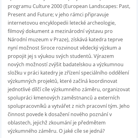
programu Culture 2000 (European Landscapes: Past,
Present and Future; v jeho rámci připravuje
internetovou encyklopedii letecké archeologie,
filmový dokument a mezinárodní výstavu pro
Národní muzeum v Praze), získává katedra teprve
nyní možnost široce rozvinout vědecký výzkum a
propojit jej s výukou svých studentů. Výrazem
nových možností zvýšit badatelskou a výzkumnou
složku v práci katedry je zřízení speciálního oddělení
výzkumných projektů, které začíná koordinovat
jednotlivé dílčí cíle výzkumného záměru, organizovat
spolupráci kmenových zaměstnanců a externích
spolupracovníků a vytvářet z nich pracovní tým. Jeho
činnost povede k dosažení nového poznání v
oblastech, jejichž zkoumání je předmětem
výzkumného záměru. O jaké cíle se jedná?