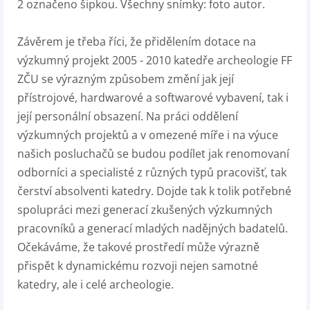
2 označeno šipkou. Všechny snímky: foto autor.
Závěrem je třeba říci, že přidělením dotace na
výzkumný projekt 2005 - 2010 katedře archeologie FF
ZČU se výrazným způsobem změní jak její
přístrojové, hardwarové a softwarové vybavení, tak i
její personální obsazení. Na práci oddělení
výzkumných projektů a v omezené míře i na výuce
našich posluchačů se budou podílet jak renomovaní
odborníci a specialisté z různých typů pracovišť, tak
čerství absolventi katedry. Dojde tak k tolik potřebné
spolupráci mezi generací zkušených výzkumných
pracovníků a generací mladých nadějných badatelů.
Očekáváme, že takové prostředí může výrazně
přispět k dynamickému rozvoji nejen samotné
katedry, ale i celé archeologie.