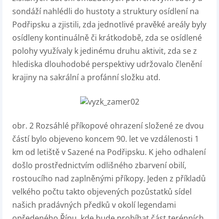
sondáží nahlédli do hustoty a struktury osídlení na
Podřipsku a zjistili, zda jednotlivé pravěké areály byly
osídleny kontinuálně či krátkodobě, zda se osídlené
polohy využívaly k jedinému druhu aktivit, zda se z
hlediska dlouhodobé perspektivy udržovalo členění
krajiny na sakrální a profánní složku atd.
obr. 2
Rozsáhlé příkopové ohrazení složené ze dvou
částí bylo objeveno koncem 90. let ve vzdálenosti 1
km od letiště v Sazené na Podřipsku. K jeho odhalení
došlo prostřednictvím odlišného zbarvení obilí,
rostoucího nad zaplněnými příkopy. Jeden z příkladů
velkého počtu takto objevených pozůstatků sídel
našich pradávných předků v okolí legendami
opředeného Řípu, kde bude probíhat část terénních