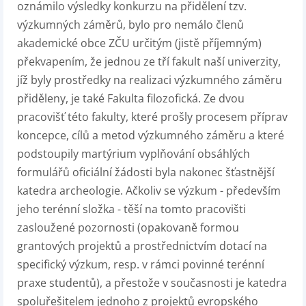
oznámilo výsledky konkurzu na přidělení tzv.
výzkumných záměrů, bylo pro nemálo členů
akademické obce ZČU určitým (jistě příjemným)
překvapením, že jednou ze tří fakult naší univerzity,
jíž byly prostředky na realizaci výzkumného záměru
přiděleny, je také Fakulta filozofická. Ze dvou
pracovišť této fakulty, které prošly procesem příprav
koncepce, cílů a metod výzkumného záměru a které
podstoupily martýrium vyplňování obsáhlých
formulářů oficiální žádosti byla nakonec šťastnější
katedra archeologie. Ačkoliv se výzkum - především
jeho terénní složka - těší na tomto pracovišti
zasloužené pozornosti (opakovaně formou
grantových projektů a prostřednictvím dotací na
specifický výzkum, resp. v rámci povinné terénní
praxe studentů), a přestože v současnosti je katedra
spoluřešitelem jednoho z projektů evropského