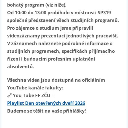
bohatý program (viz níže).
Od 10:00 do 13:00 probíhalo v místnosti SP319
společné představení všech studijních programů.
Pro zájemce o studium jsme připravili
videozáznamy prezentací jednotlivých pracovišť.
V záznamech naleznete podrobné informace o
studijních programech, specifikách přijímacího
řízení i budoucím profesním uplatnění
absolventů.
Všechna videa jsou dostupná na oficiálním
YouTube kanále fakulty:
🔗 You Tube FF ZČU –
Playlist Den otevřených dveří 2026
Budeme se těšit na vaše přihlášky!