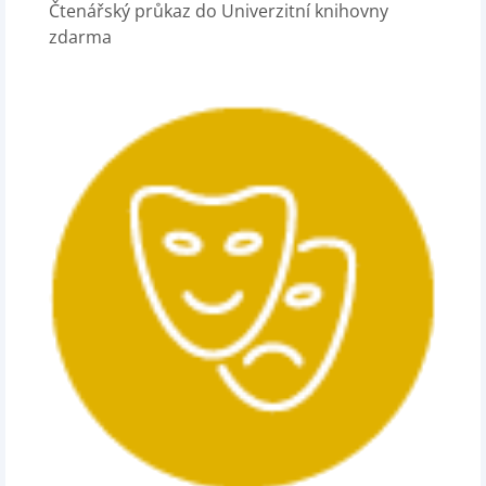
Čtenářský průkaz do Univerzitní knihovny
zdarma